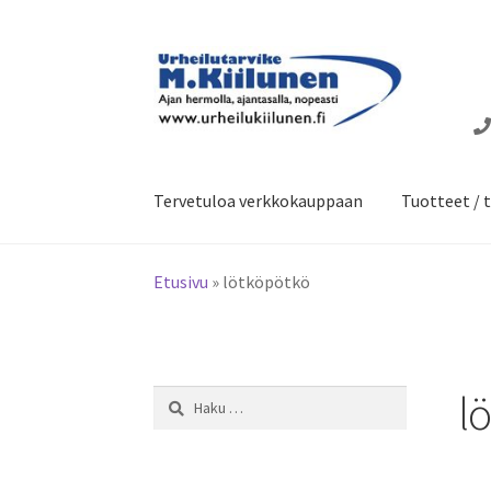
Siirry
Siirry
navigointiin
sisältöön
Tervetuloa verkkokauppaan
Tuotteet / t
Etusivu
»
lötköpötkö
l
Haku: