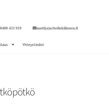
0400 433 919
matti(a)urheilukiilunen.fi
ilaus
Yhteystiedot
ötköpötkö