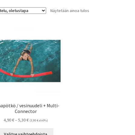
Näytetään ainoa tulos
apötkö / vesinuudeli + Multi-
Connector
Hintaluokka:
4,90
€
–
5,30
€
(
3,90
€
alv0%)
4,90 €
Tällä
-
Valitse vaihtoehdoista