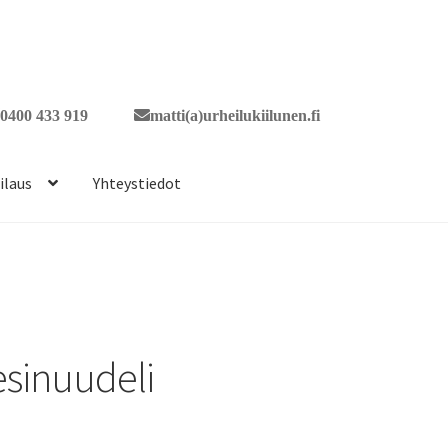
0400 433 919
matti(a)urheilukiilunen.fi
ilaus
Yhteystiedot
esinuudeli