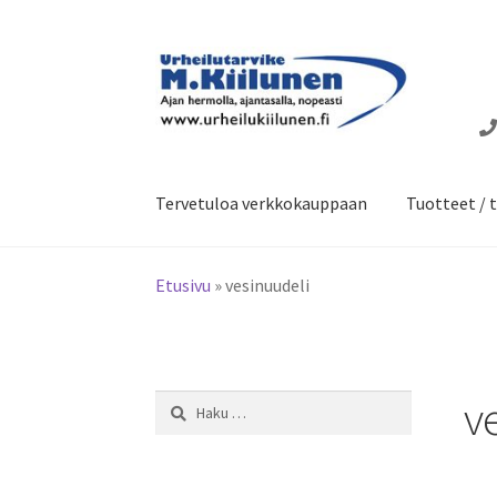
Siirry
Siirry
navigointiin
sisältöön
Tervetuloa verkkokauppaan
Tuotteet / t
Etusivu
»
vesinuudeli
v
Haku: