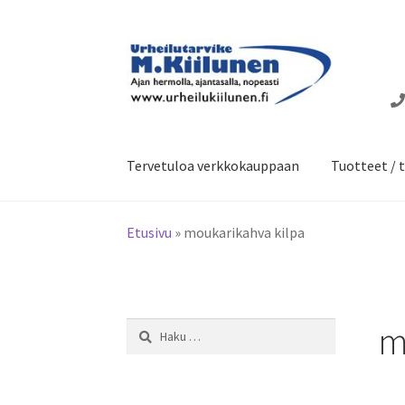
Siirry
Siirry
navigointiin
sisältöön
Tervetuloa verkkokauppaan
Tuotteet / t
Etusivu
»
moukarikahva kilpa
m
Haku: