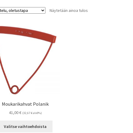
Näytetään ainoa tulos
Moukarikahvat Polanik
41,00
€
(
32,67
€
alv0%)
Tällä
Valitse vaihtoehdoista
tuotteella