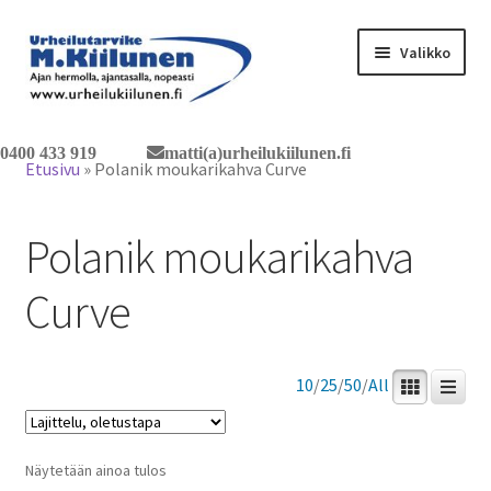
Siirry
Siirry
Valikko
navigointiin
sisältöön
Tervetuloa verkkokauppaan
0400 433 919
matti(a)urheilukiilunen.fi
Etusivu
»
Polanik moukarikahva Curve
Laajen
Tuotteet / tilaus
alemm
Polanik moukarikahva
tason
Yhteystiedot
valikko
Curve
10
/
25
/
50
/
All
Näytetään ainoa tulos