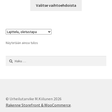
Tällä
Valitse vaihtoehdoista
tuotteella
on
useampi
muunnelma.
Voit
tehdä
Näytetään ainoa tulos
valinnat
tuotteen
Haku:
sivulla.
© Urheilutarvike M.Kiilunen 2026
Rakenne Storefront & WooCommerce
.