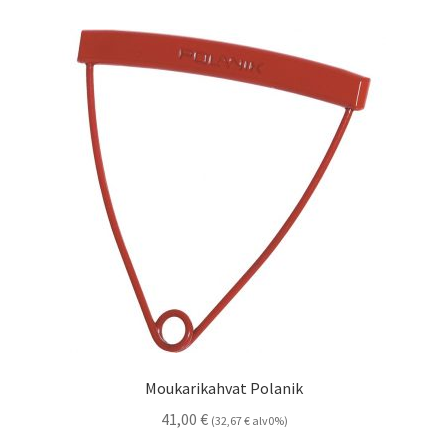
Moukarikahvat Polanik
41,00
€
(
32,67
€
alv0%)