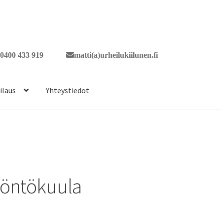
0400 433 919
matti(a)urheilukiilunen.fi
ilaus
Yhteystiedot
yöntökuula