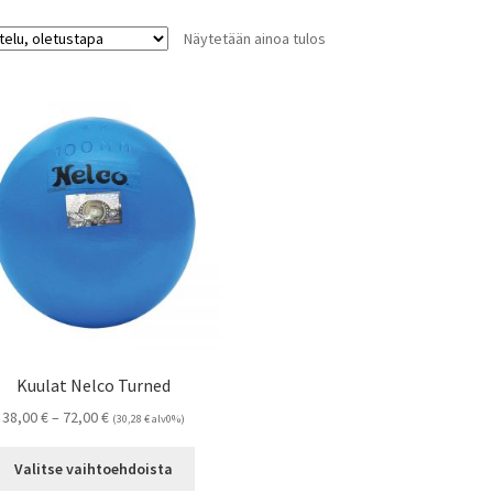
Näytetään ainoa tulos
Kuulat Nelco Turned
Hintaluokka:
38,00
€
–
72,00
€
(
30,28
€
alv0%)
38,00 €
Tällä
-
Valitse vaihtoehdoista
tuotteella
72,00 €