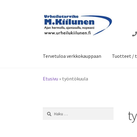
Siirry
Siirry
navigointiin
sisältöön
Tervetuloa verkkokauppaan
Tuotteet / t
Etusivu
»
työntökuula
t
Haku: