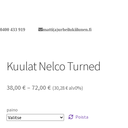
0400 433 919
matti(a)urheilukiilunen.fi
Kuulat Nelco Turned
Hintaluokka:
38,00
€
–
72,00
€
(
30,28
€
alv0%)
38,00 €
-
paino
72,00 €
Poista