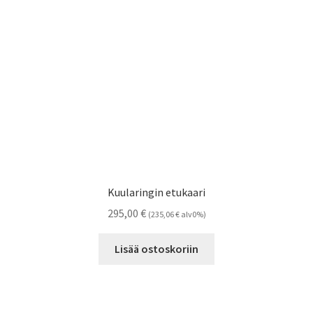
Kuularingin etukaari
295,00
€
(
235,06
€
alv0%)
Lisää ostoskoriin