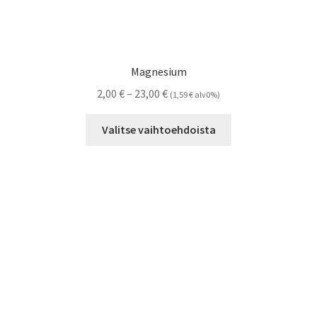
Magnesium
Hintaluokka:
2,00
€
–
23,00
€
(
1,59
€
alv0%)
2,00 €
Tällä
-
Valitse vaihtoehdoista
tuotteella
23,00 €
on
useampi
muunnelma.
Voit
tehdä
valinnat
tuotteen
sivulla.