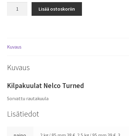
Kuulat
Lisää ostoskoriin
Nelco
Turned
määrä
Kuvaus
Kuvaus
Kilpakuulat Nelco Turned
Sorvattu rautakuula
Lisätiedot
paino
2 kg/ 85 mm 38 €, 2,5 kg/ 95 mm 39 €, 3