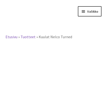
Siirry
Siirry
Valikko
navigointiin
sisältöön
Tervetuloa verkkokauppaan
Etusivu
»
Tuotteet
»
Kuulat Nelco Turned
Laajen
Tuotteet / tilaus
alemm
tason
Yhteystiedot
valikko