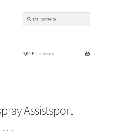
Etsi:
Haku
0,00
€
0 tuotetta
spray Assistsport