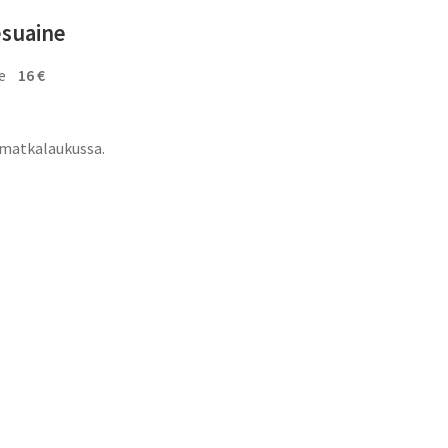
esuaine
ne
16 €
a matkalaukussa.