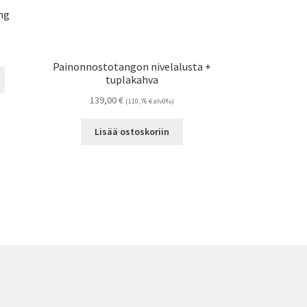
ng
Painonnostotangon nivelalusta +
Tällä
tuplakahva
tuotteella
139,00
€
(
110,76
€
alv0%)
on
useampi
Lisää ostoskoriin
muunnelma.
Voit
tehdä
valinnat
tuotteen
sivulla.