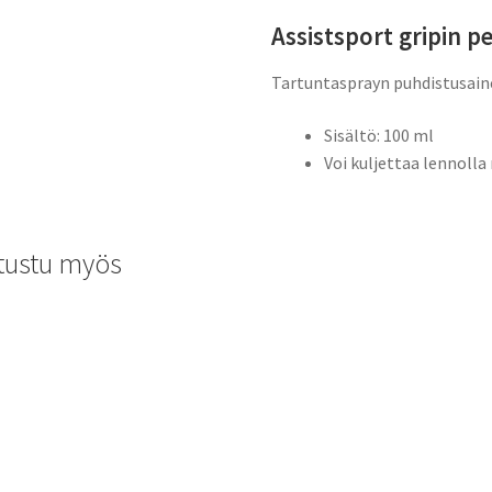
Assistsport gripin p
Tartuntasprayn puhdistusai
Sisältö: 100 ml
Voi kuljettaa lennoll
tustu myös