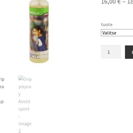
16,00
€
–
1
tuote
Grippispray
Assistsport
määrä