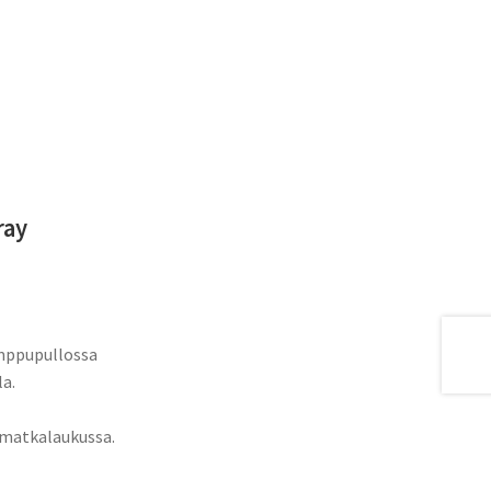
ray
umppupullossa
la.
a matkalaukussa.