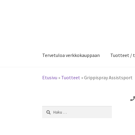
Siirry
Siirry
navigointiin
sisältöön
Tervetuloa verkkokauppaan
Tuotteet / t
Etusivu
»
Tuotteet
»
Grippispray Assistsport
Haku: