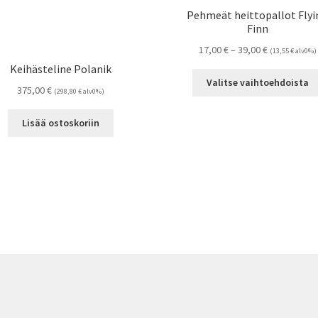
Pehmeät heittopallot Flyi
Finn
Hintaluokka:
17,00
€
–
39,00
€
(
13,55
€
alv0%)
17,00 €
Keihästeline Polanik
-
Valitse vaihtoehdoista
375,00
€
(
298,80
€
alv0%)
39,00 €
Lisää ostoskoriin