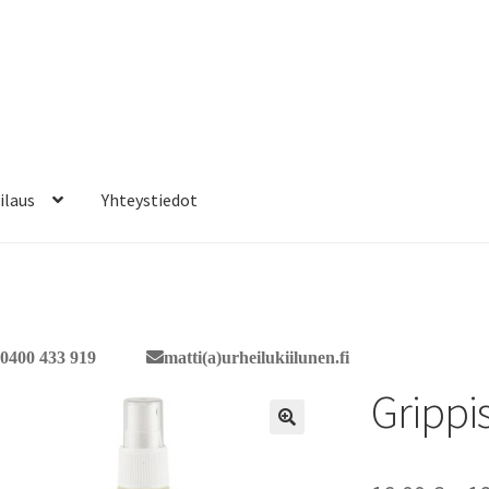
ilaus
Yhteystiedot
0400 433 919
matti(a)urheilukiilunen.fi
Grippi
🔍