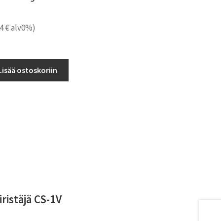
14
€
alv0%)
Lisää ostoskoriin
ristäjä CS-1V