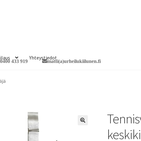
ilaus
Yhteystiedot
0400 433 919
matti(a)urheilukiilunen.fi
äjä
Tennis
🔍
keskiki