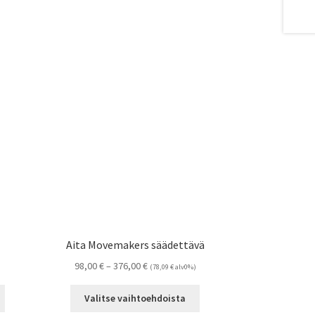
Aita Movemakers säädettävä
Hintaluokka:
98,00
€
–
376,00
€
(
78,09
€
alv0%)
98,00 €
Tällä
Tällä
-
Valitse vaihtoehdoista
tuotteella
tuotteella
376,00 €