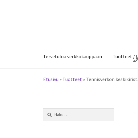
Siirry
Siirry
navigointiin
sisältöön
Tervetuloa verkkokauppaan
Tuotteet / t
Etusivu
»
Tuotteet
»
Tennisverkon keskikirist
Haku: