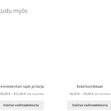
tustu myös
Tenniskentän rajat ja harja
Askellustikkaat
Hintaluokka:
Hintaluokka:
99,00
€
–
815,00
€
26,00
€
–
39,00
€
(
158,57
€
alv0%)
(
20,72
€
alv0%)
199,00 €
26,00 €
Tällä
-
-
Valitse vaihtoehdoista
Valitse vaihtoehdoista
tuotteella
815,00 €
39,00 €