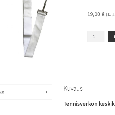
19,00
€
(
15,
Tennisverkon
keskikiristäjä
määrä
Kuvaus
aus
Tennisverkon keskiki